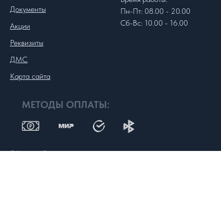
Документы
Пн-Пт: 08.00 - 20.00
Сб-Вс: 10.00 - 16.00
Акции
Реквизиты
ДМС
Карта сайта
МЕТОДЫ ОПЛАТЫ:
Обращаем Ваше внимание на то, что вся представленная на сайте
информация не является публичной офертой, определяемой
положениями статьи 437 Гражданского кодекса РФ. Сведения о
ценах на услуги Клиники, а также изображения услуг на
фотографиях, представленных на сайте, носят исключительно
информационный характер. Для получения более полной информации
о стоимости услуг Вы можете обратиться на рецепции к