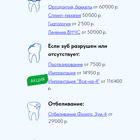
Ортодонтия, брекет
ы
от 60'000 р.
Сплинт-терапия
50'000 р.
Гнатология
от 2'500 р.
Лечение ВНЧС
от 50'000 р.
Если зуб разрушен или
отсутствует:
Протезирование
от 7'500 р.
Имплантация
от 14'950 р.
АКЦИЯ
Имплантация "Все-на-4"
от 116'400
р.
Отбеливание:
Отбеливание Филипс Зум-4
от
29'000 р.