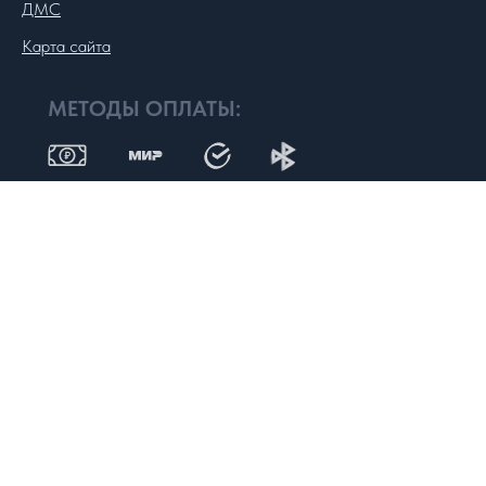
ДМС
Карта сайта
МЕТОДЫ ОПЛАТЫ:
Обращаем Ваше внимание на то, что вся представленная на сайте
информация не является публичной офертой, определяемой
положениями статьи 437 Гражданского кодекса РФ. Сведения о
ценах на услуги Клиники, а также изображения услуг на
фотографиях, представленных на сайте, носят исключительно
информационный характер. Для получения более полной информации
о стоимости услуг Вы можете обратиться на рецепции к
администратору Клиники по адресу: г. Казань, пр-т. Альберта
Камалеева, д. 12 или по телефону:
+7 (843) 272-32-23
ООО «Стоматология 21 век», 191186, Россия, г. Казань, пр-т
Камалеева 12, ОГРН: 1091690045501 от 17 сентября 2009 г , ИНН
1660130086 , КПП 166001001.