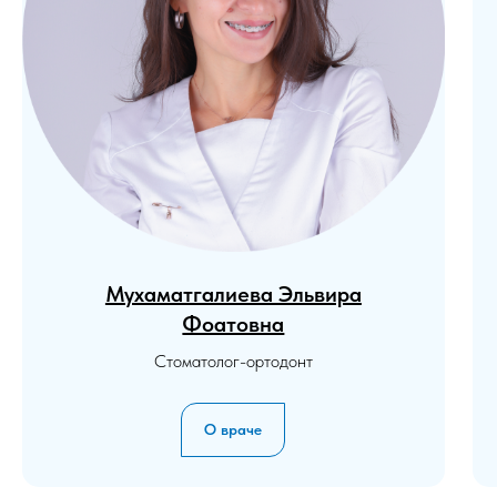
Мухаматгалиева Эльвира
Фоатовна
Стоматолог-ортодонт
О враче