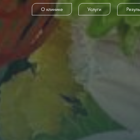
О клинике
Услуги
Резул