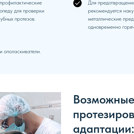
 профилактические
Для предотвращени
опеду для проверки
рекомендуется наку
убных протезов.
металлические пред
одновременно горяч
и ополаскиватели.
Возможные
протезиров
адаптации