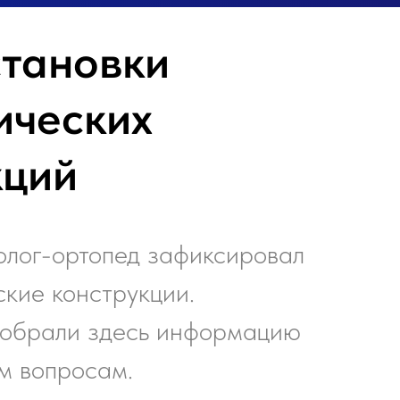
становки
ических
кций
олог-ортопед зафиксировал
ские конструкции.
Собрали здесь информацию
м вопросам.