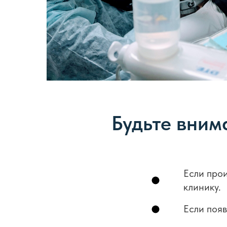
Будьте вним
Если про
клинику.
Если поя