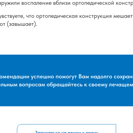
аружили воспаление вблизи ортопедической констр
увствуете, что ортопедическая конструкция мешае
от (завышает).
омендации успешно помогут Вам надолго сохран
ельным вопросам обращайтесь к своему лечащему
Записаться на прием к врачу