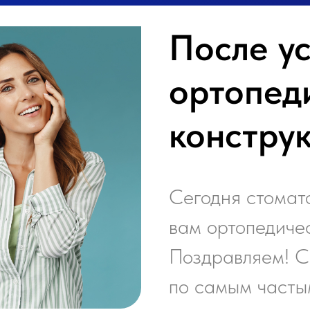
После у
ортопед
констру
Сегодня стомат
вам ортопедиче
Поздравляем! 
по самым часты